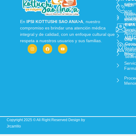
exter
Inicio
+57
605
Consu
Quién
3229
exter
somo
En
IPSI KOTTUSHI SAO ANA>A
, nuestro
espec
EMA
compromiso es brindar una atención médica
Servic
ipsik
Apoy
integral y de calidad, con un enfoque cultural que
UBI
diagnó
Cita
respeta a nuestros usuarios y sus familias.
Cono
previa
Reahab
nuest
Integr
Blog
sede
Servic
Farma
Proce
Meno
Copyright 2025 © All Right Reserved Design by
Jrcarrillo