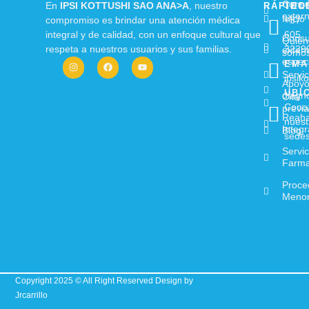
Consu
En
IPSI KOTTUSHI SAO ANA>A
, nuestro
RÁPIDO
TEL
exter
Inicio
compromiso es brindar una atención médica
+57
integral y de calidad, con un enfoque cultural que
605
Consu
Quién
respeta a nuestros usuarios y sus familias.
3229
exter
somo
espec
EMA
Servic
ipsik
Apoy
UBI
diagnó
Cita
Cono
previa
Reahab
nuest
Integr
Blog
sede
Servic
Farma
Proce
Meno
Copyright 2025 © All Right Reserved Design by
Jrcarrillo