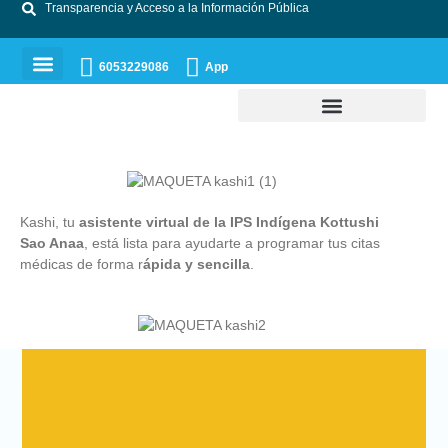
Transparencia y Acceso a la Información Pública
6053229086
App
Participación Social
Has Parte de Nuestro Equipo
Donde me Atienden
Kashi, tu
asistente virtual de la IPS Indígena Kottushi
Sao Anaa
, está lista para ayudarte a programar tus citas
médicas de forma r
ápida y sencilla
.